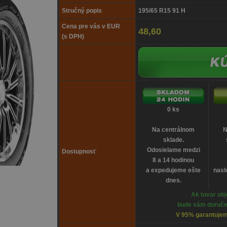
Stručný popis
195/65 R15 91 H
Cena pre vás v EUR
48,60
(s DPH)
0 ks
Na centrálnom
N
sklade.
Odosielame medzi
Dostupnosť
8 a 14 hodinou
a expedujeme ešte
nasl
dnes.
Ak tovar obj
bude vám doruče
V 95% garantujem