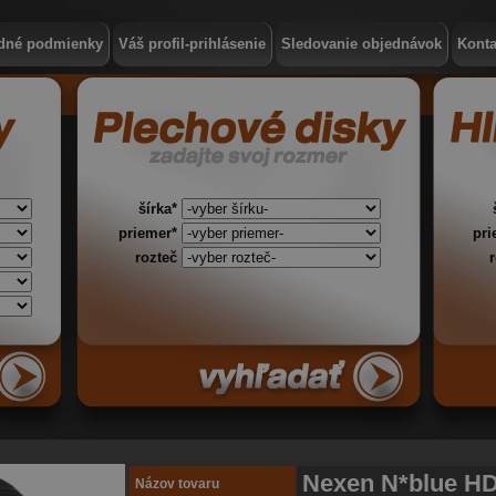
dné podmienky
Váš profil-prihlásenie
Sledovanie objednávok
Konta
šírka*
priemer*
pr
rozteč
Nexen N*blue HD
Názov tovaru