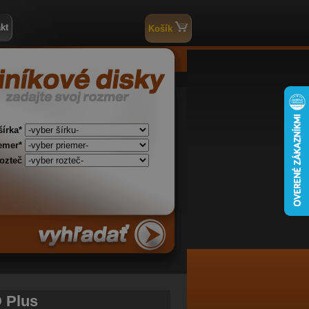
kt
Košík
šírka*
iemer*
rozteč
 Plus