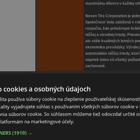
maximálnu dôveru v každej situ
Nexen Tire Corporation je jed
Spoločnosť bola založená v ro
rozpočtu, kde primárnym krité
nižšej a strednej triedy. Pneu
ale stále kvalitných letných 
ekonomika prevádzky. Výrobca
automobilov nižšej triedy, ktor
napriek tomu sú všetky poži
zachované.
o cookies a osobných údajoch
v bude v termíne 4. 8. – 7. 8. 2026 zákaznícka podpora a expedíc
režime do 15:00 hod.
ita používa súbory cookie na zlepšenie používateľskej skúsenost
ality vyjadrujete súhlas s používaním všetkých súborov cookie v 
nia súborov cookie. So súhlasom môžeme tiež odovzdať určité o
l prestížny certifikát "Overené zákazníkmi" populárneho vyhľ
latformám na marketingové účely.
dávaný na základe spokojných reakcií našich zákazníkov. Ďakuj
TNERS
(1910) →