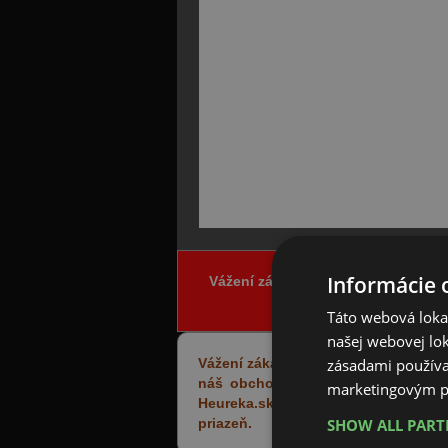
Informácie 
Vážení zákazníci, z dôvodu horúča
Táto webová lokal
našej webovej lok
zásadami používa
Vážení zákazníci,
náš obchod Pneu-Nasklade.sk získa
marketingovým p
Heureka.sk. Tento certifikát je vy
SHOW ALL PAR
priazeň.