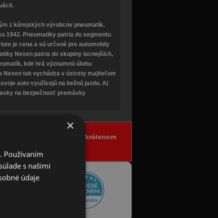
ácii.
ným z kórejských výrobcov pneumatík.
ku 1942. Pneumatiky patria do segmentu
riom je cena a sú určené pre automobily
matiky Nexen patria do skupiny lacnejších,
pneumatík, kde hrá významnú úlohu
 Nexen tak vychádza v ústrety majiteľom
í svoje auto využívajú na bežnú jazdu. Aj
adavky na bezpečnosť premávky
×
ia objednávok fungovať v skrátenom
i. Používaním
súlade s našimi
sobné údaje
adávača tovaru
eme za dôveru a