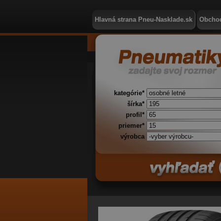
Hlavná strana Pneu-Nasklade.sk
Obcho
kategórie*
šírka*
profil*
priemer*
výrobca