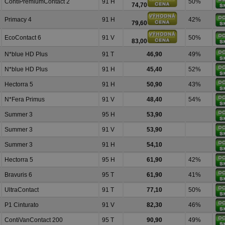
ContiPremiumContact 2
91 H
50%
74,70
Primacy 4
91 H
42%
79,60
EcoContact 6
91 V
50%
83,00
N*blue HD Plus
91 T
46,90
49%
N*blue HD Plus
91 H
45,40
52%
Hectorra 5
91 H
50,90
43%
N*Fera Primus
91 V
48,40
54%
Summer 3
95 H
53,90
Summer 3
91 V
53,90
Summer 3
91 H
54,10
Hectorra 5
95 H
61,90
42%
Bravuris 6
95 T
61,90
41%
UltraContact
91 T
77,10
50%
P1 Cinturato
91 V
82,30
46%
ContiVanContact 200
95 T
90,90
49%