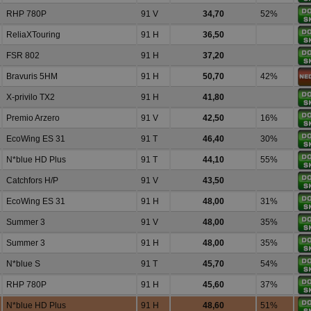
RHP 780P
91 V
34,70
52%
ReliaXTouring
91 H
36,50
FSR 802
91 H
37,20
Bravuris 5HM
91 H
50,70
42%
X-privilo TX2
91 H
41,80
Premio Arzero
91 V
42,50
16%
EcoWing ES 31
91 T
46,40
30%
N*blue HD Plus
91 T
44,10
55%
Catchfors H/P
91 V
43,50
EcoWing ES 31
91 H
48,00
31%
Summer 3
91 V
48,00
35%
Summer 3
91 H
48,00
35%
N*blue S
91 T
45,70
54%
RHP 780P
91 H
45,60
37%
N*blue HD Plus
91 H
48,60
51%