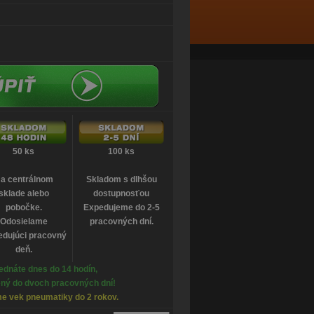
50 ks
100 ks
a centrálnom
Skladom s dlhšou
sklade alebo
dostupnosťou
pobočke.
Expedujeme do 2-5
Odosielame
pracovných dní.
edujúci pracovný
deň.
ednáte dnes do 14 hodín,
ný do dvoch pracovných dní!
e vek pneumatiky do 2 rokov.