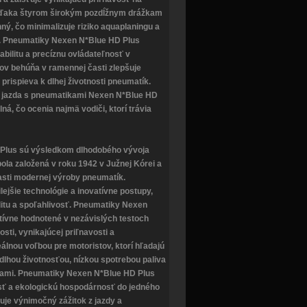
ďaka štyrom širokým pozdĺžnym drážkam
ý, čo minimalizuje riziko aquaplaningu a
di. Pneumatiky Nexen N*Blue HD Plus
abilitu a precíznu ovládateľnosť v
ov behúňa v ramennej časti zlepšuje
a prispieva k dlhej životnosti pneumatík.
e jazda s pneumatikami Nexen N*Blue HD
ná, čo ocenia najmä vodiči, ktorí trávia
Plus sú výsledkom dlhodobého vývoja
bola založená v roku 1942 v Južnej Kórei a
lasti modernej výroby pneumatík.
ejšie technológie a inovatívne postupy,
itu a spoľahlivosť. Pneumatiky Nexen
itívne hodnotené v nezávislých testoch
nosti, vynikajúcej priľnavosti a
álnou voľbou pre motoristov, ktorí hľadajú
dlhou životnosťou, nízkou spotrebou paliva
ťami. Pneumatiky Nexen N*Blue HD Plus
sť a ekologickú hospodárnosť do jedného
uje výnimočný zážitok z jazdy a