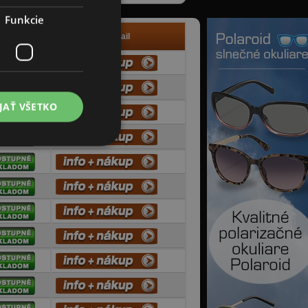
Funkcie
Info
Detail
JAŤ VŠETKO