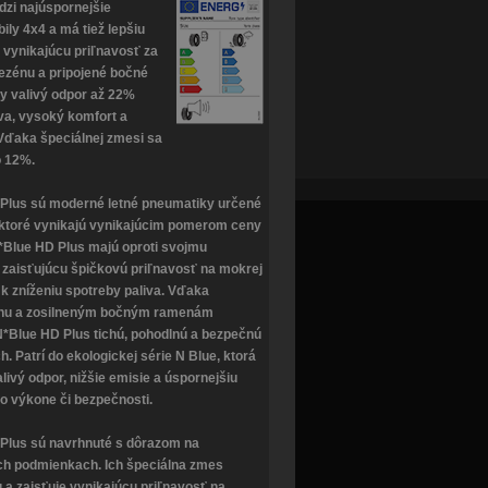
dzi najúspornejšie
ly 4x4 a má tiež lepšiu
 vynikajúcu priľnavosť za
ezénu a pripojené bočné
ky valivý odpor až 22%
iva, vysoký komfort a
Vďaka špeciálnej zmesi sa
o 12%.
Plus sú moderné letné pneumatiky určené
 ktoré vynikajú vynikajúcim pomerom ceny
*Blue HD Plus majú oproti svojmu
zaisťujúcu špičkovú priľnavosť na mokrej
k zníženiu spotreby paliva. Vďaka
énu a zosilneným bočným ramenám
*Blue HD Plus tichú, pohodlnú a bezpečnú
h. Patrí do ekologickej série N Blue, ktorá
livý odpor, nižšie emisie a úspornejšiu
 výkone či bezpečnosti.
Plus sú navrhnuté s dôrazom na
ych podmienkach. Ich špeciálna zmes
 a zaisťuje vynikajúcu priľnavosť na