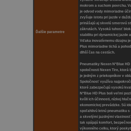
mokrom a suchom povrchu. V
je odvod vody mimoriadne účinn
zvyšuje istotu pri jazde v daž
prinášajú aj skvelú smerovú st
zákrutách. Vysoká tuhosť blok
Ďalšie parametre
stabilitu pri dynamickej jazde 
Vďaka inovatívnemu dizajnu j
Plus mimoriadne tichá a pohodl
dlhší čas na cestách.
Pneumatiky Nexen N*Blue HD 
spoločnosti Nexen Tire, ktorá 
je jedným z priekopníkov v ob
Spoločnosť využíva najpokročil
ktoré zabezpečujú vysokú kval
N*Blue HD Plus boli veľmi poz
kvôli ich účinnosti, nízkej hluč
ekonomickej prevádzke. Sú ide
spoľahlivú letnú pneumatiku s 
a skvelými jazdnými vlastnos
tak spájajú komfort, bezpečno
výkonného celku, ktorý poskyt