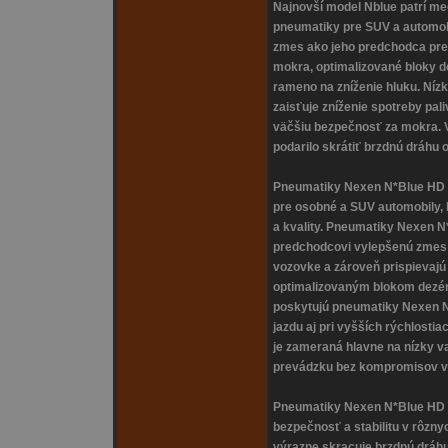
Najnovší model Nblue patrí me
pneumatiky pre SUV a automobi
zmes ako jeho predchodca pre
mokra, optimalizované bloky d
rameno na zníženie hluku. Níz
zaisťuje zníženie spotreby pal
väčšiu bezpečnosť za mokra. 
podarilo skrátiť brzdnú dráhu 
Pneumatiky Nexen N*Blue HD 
pre osobné a SUV automobily,
a kvality. Pneumatiky Nexen N
predchodcovi vylepšenú zmes 
vozovke a zároveň prispievajú 
optimalizovaným blokom dez
poskytujú pneumatiky Nexen N
jazdu aj pri vyšších rýchlostiac
je zameraná hlavne na nízky va
prevádzku bez kompromisov vo
Pneumatiky Nexen N*Blue HD 
bezpečnosť a stabilitu v rôzn
výrazne skracuje brzdnú dráhu