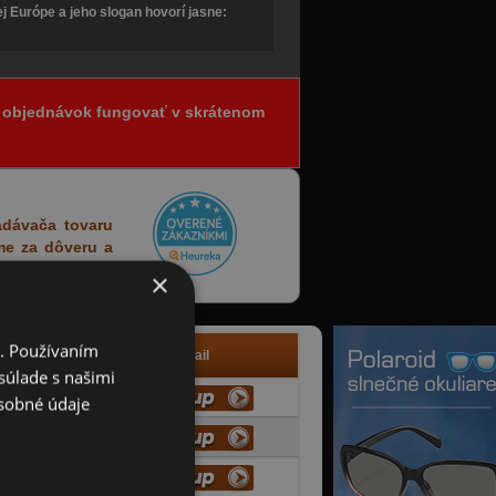
 Európe a jeho slogan hovorí jasne:
ia objednávok fungovať v skrátenom
adávača tovaru
eme za dôveru a
×
i. Používaním
Info
Detail
súlade s našimi
sobné údaje