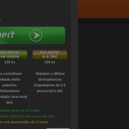
0
100 ks
100 ks
a centrálnom
Skladom s dlhšou
sklade alebo
dostupnosťou
pobočke.
Expedujeme do 2-5
Odosielame
pracovných dní.
edujúci pracovný
deň.
ednáte dnes do 14 hodín,
nes! (platí len pre pracovné dni)
e vek pneumatiky do 2 rokov.