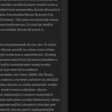
eu ponúka vyvážený pomer medzi cenou a
hlivé letné pneumatiky, Barum Bravuris 6
ľbou. Pneumatika Barum Bravuris 6 je
ú životnosť. Táto pneu sa vyznačuje novou
ou konštrukciou, čo zaisťuje hladšie
ciu behúňa. Barum Bravuris 6,
na trhu pneumatík už viac ako 70 rokov.
ky Barum prestíž na celom svete vďaka
ým know-how a spoľahlivosti. Výrobný
časnosti najväčšou výrobnou jednotkou v
očnejšie medzinárodné audity kvality
ú aj pri interných auditoch
tomobilov ako Volvo, BMW, VW, Škoda,
 znalosti a výrobné zručnosti sa odrážajú
Výrobky Barum sa snažia poskytnúť svojim
r medzi cenou a výkonom. Okrem
tí, dokázaných v testoch nezávislých
tujú naše pneu vysoký kilometrový výkon.
ajmodernejších závodoch v Európe pod
ental AG. Barum patrí k najúspešnejším