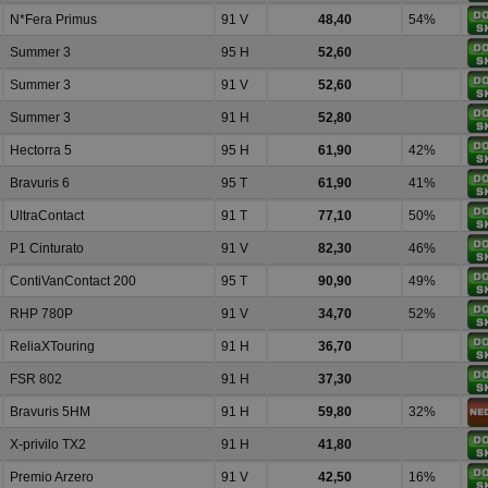
N*Fera Primus
91 V
48,40
54%
Summer 3
95 H
52,60
Summer 3
91 V
52,60
Summer 3
91 H
52,80
Hectorra 5
95 H
61,90
42%
Bravuris 6
95 T
61,90
41%
UltraContact
91 T
77,10
50%
P1 Cinturato
91 V
82,30
46%
ContiVanContact 200
95 T
90,90
49%
RHP 780P
91 V
34,70
52%
ReliaXTouring
91 H
36,70
FSR 802
91 H
37,30
Bravuris 5HM
91 H
59,80
32%
X-privilo TX2
91 H
41,80
Premio Arzero
91 V
42,50
16%