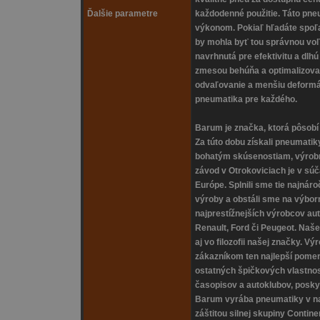
Ďalšie parametre
každodenné použitie. Táto pn
výkonom. Pokiaľ hľadáte spoľa
by mohla byť tou správnou vo
navrhnutá pre efektivitu a dlh
zmesou behúňa a optimalizovan
odvaľovanie a menšiu deformá
pneumatika pre každého.
Barum je značka, ktorá pôsobí 
Za túto dobu získali pneumati
bohatým skúsenostiam, výrobn
závod v Otrokoviciach je v sú
Európe. Splnili sme tie najnár
výroby a obstáli sme na výborn
najprestížnejších výrobcov au
Renault, Ford či Peugeot. Naše
aj vo filozofii našej značky. 
zákazníkom ten najlepší pome
ostatných špičkových vlastnos
časopisov a autoklubov, posky
Barum vyrába pneumatiky v n
záštitou silnej skupiny Contin