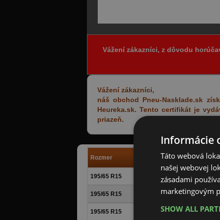
Vážení zákazníci, z dôvodu horúča
Vážení zákazníci,
náš obchod Pneu-Nasklade.sk získa
Heureka.sk. Tento certifikát je vy
priazeň.
Informácie 
Táto webová lokal
Rozmer
Výrobca
našej webovej lok
195/65 R15
Matador
zásadami používa
marketingovým p
195/65 R15
Barum
SHOW ALL PAR
195/65 R15
Matador