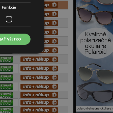
Funkcie
JAŤ VŠETKO