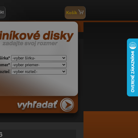
kt
Košík
šírka*
iemer*
rozteč
6