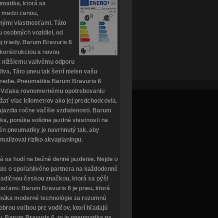
umatika, ktorá sa
 medzi cenou,
nými vlastnosťami. Táto
u osobných vozidiel, od
j triedy. Barum Bravuris 6
 konštrukciou a novou
k nižšiemu valivému odporu
liva. Táto pneu tak šetrí nielen vašu
stredie. Pneumatika Barum Bravuris 6
sť. Vďaka rovnomernému opotrebovaniu
žať viac kilometrov ako jej predchodcovia.
najazdia ročne väčšie vzdialenosti. Barum
ika, ponúka solídne jazdné vlastnosti na
én pneumatiky je navrhnutý tak, aby
malizoval riziko akvaplaningu.
á sa hodí na bežné denné jazdenie. Nejde o
ale o spoľahlivého partnera na každodenné
adičnou českou značkou, ktorá sa pýši
osťami. Barum Bravuris 6 je pneu, ktorá
ponúka moderné technológie za rozumnú
obrou voľbou pre vodičov, ktorí hľadajú
u. Barum Bravuris 6, to je pneumatika na