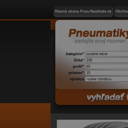
Hlavná strana Pneu-Nasklade.sk
Obcho
kategórie*
šírka*
profil*
priemer*
výrobca