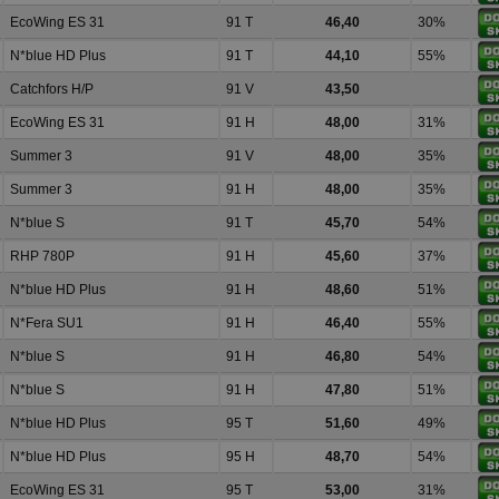
EcoWing ES 31
91 T
46,40
30%
N*blue HD Plus
91 T
44,10
55%
Catchfors H/P
91 V
43,50
EcoWing ES 31
91 H
48,00
31%
Summer 3
91 V
48,00
35%
Summer 3
91 H
48,00
35%
N*blue S
91 T
45,70
54%
RHP 780P
91 H
45,60
37%
N*blue HD Plus
91 H
48,60
51%
N*Fera SU1
91 H
46,40
55%
N*blue S
91 H
46,80
54%
N*blue S
91 H
47,80
51%
N*blue HD Plus
95 T
51,60
49%
N*blue HD Plus
95 H
48,70
54%
EcoWing ES 31
95 T
53,00
31%