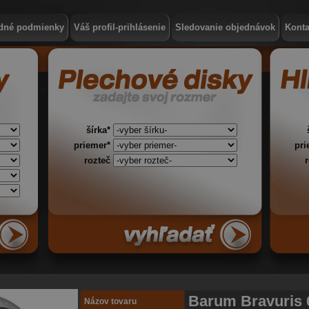
dné podmienky
Váš profil-prihlásenie
Sledovanie objednávok
Konta
šírka*
priemer*
pr
rozteč
Barum Bravuris 
Názov tovaru