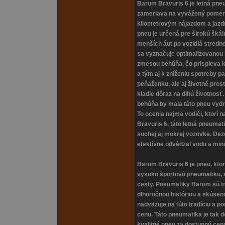
Barum Bravuris 6 je letná pne
zameriava na vyvážený pomer
kilometrovým nájazdom a jazd
pneu je určená pre širokú škál
menších áut po vozidlá stredne
sa vyznačuje optimalizovanou
zmesou behúňa, čo prispieva 
a tým aj k zníženiu spotreby pa
peňaženku, ale aj životné pro
kladie dôraz na dlhú životno
behúňa by mala táto pneu vydr
To ocenia najmä vodiči, ktorí 
Bravuris 6, táto letná pneumat
suchej aj mokrej vozovke. Dez
efektívne odvádzal vodu a mini
Barum Bravuris 6 je pneu, ktor
vysoko športovú pneumatiku, 
cesty. Pneumatiky Barum sú tr
dlhoročnou históriou a skúsen
nadväzuje na túto tradíciu a 
cenu. Táto pneumatika je tak d
kvalitné pneu za dostupnú cen