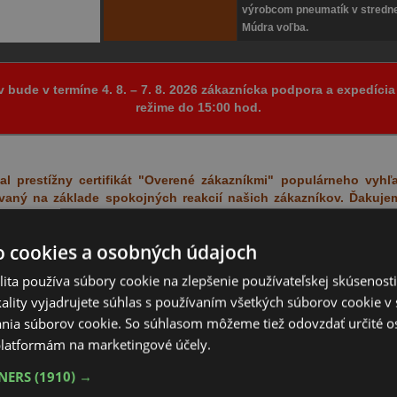
výrobcom pneumatík v strednej
Múdra voľba.
v bude v termíne 4. 8. – 7. 8. 2026 zákaznícka podpora a expedíc
režime do 15:00 hod.
l prestížny certifikát "Overené zákazníkmi" populárneho vyhľ
dávaný na základe spokojných reakcií našich zákazníkov. Ďakuj
o cookies a osobných údajoch
Naša cena
ita používa súbory cookie na zlepšenie používateľskej skúsenost
Názov
Li/Si
Zľava
v EUR s DPH
ality vyjadrujete súhlas s používaním všetkých súborov cookie v 
Hectorra 5
91 T
45%
nia súborov cookie. So súhlasom môžeme tiež odovzdať určité o
48,70
latformám na marketingové účely.
Bravuris 6
91 H
44%
49,50
TNERS
(1910) →
Hectorra 5
91 V
45%
51,90