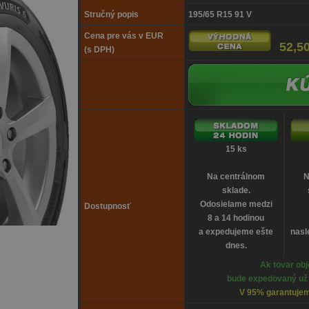
Stručný popis
195/65 R15 91 V
Cena pre vás v EUR
52,5
(s DPH)
15 ks
Na centrálnom
N
sklade.
Odosielame medzi
Dostupnosť
8 a 14 hodinou
a expedujeme ešte
nasl
dnes.
Ak tovar obj
bude expedovaný už d
V 95% garantujem