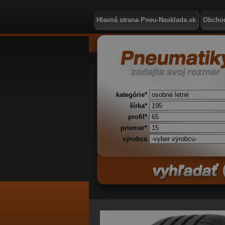
Hlavná strana Pneu-Nasklade.sk
Obcho
kategórie*
šírka*
profil*
priemer*
výrobca