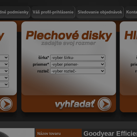
dné podmienky
Váš profil-prihlásenie
Sledovanie objednávok
Konta
šírka*
priemer*
pr
rozteč
Goodyear Effici
Názov tovaru