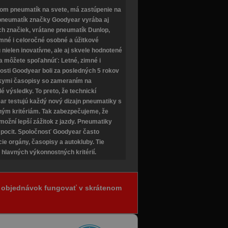
om pneumatík na svete, má zastúpenie na
 pneumatík značky Goodyear vyrába aj
h značiek, vrátane pneumatík Dunlop,
imné i celoročné osobné a úžitkové
elen inovatívne, ale aj skvele hodnotené
sa môžete spoľahnúť: Letné, zimné i
sti Goodyear boli za posledných 5 rokov
kymi časopisy so zameraním na
lé výsledky. To preto, že technickí
ar testujú každý nový dizajn pneumatiky s
ným kritériám. Tak zabezpečujeme, že
žní lepší zážitok z jazdy. Pneumatiky
 pocit. Spoločnosť Goodyear často
ie orgány, časopisy a autokluby. Tie
 hlavných výkonnostných kritérií.
ia objednávok fungovať v skrátenom