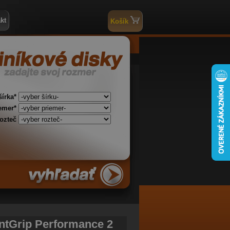
kt
Košík
šírka*
iemer*
rozteč
entGrip Performance 2