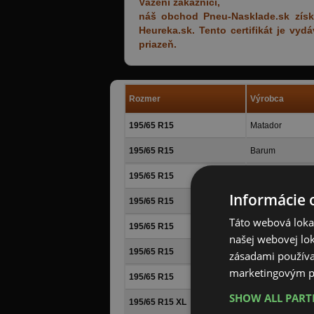
Vážení zákazníci,
náš obchod Pneu-Nasklade.sk získa
Heureka.sk. Tento certifikát je vy
priazeň.
Rozmer
Výrobca
195/65 R15
Matador
195/65 R15
Barum
195/65 R15
Matador
Informácie 
195/65 R15
Barum
Táto webová lokal
195/65 R15
Continental
našej webovej lok
195/65 R15
Nokian Tyres
zásadami používa
marketingovým p
195/65 R15
Nokian Tyres
SHOW ALL PAR
195/65 R15 XL
Nokian Tyres