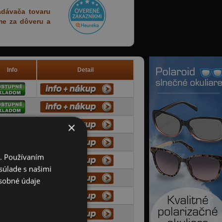
adávača tovaru
eme za dôveru a
Info
Detail
×
i. Používaním
súlade s našimi
sobné údaje