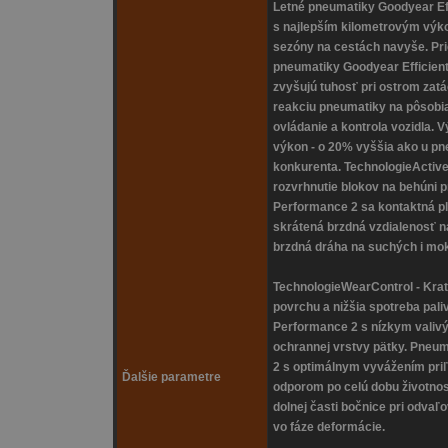
Letné pneumatiky Goodyear Ef
s najlepším kilometrovým výko
sezóny na cestách navyše. Pr
pneumatiky Goodyear Efficien
zvyšujú tuhosť pri ostrom zatá
reakciu pneumatiky na pôsobia
ovládanie a kontrola vozidla.
výkon - o 20% vyššia ako u pn
konkurenta. TechnologieActiv
rozvrhnutie blokov na behúni 
Performance 2 sa kontaktná pl
skrátená brzdná vzdialenosť n
brzdná dráha na suchých i mo
TechnologieWearControl - Kra
povrchu a nižšia spotreba pal
Performance 2 s nízkym valiv
ochrannej vrstvy pätky. Pneum
2 s optimálnym vyvážením pri
Ďalšie parametre
odporom po celú dobu životnost
dolnej časti bočnice pri odvaľ
vo fáze deformácie.