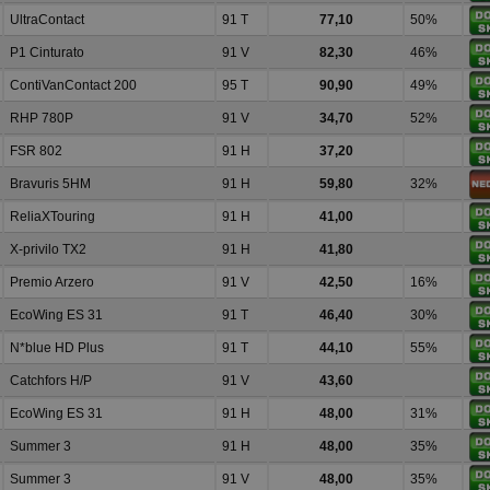
UltraContact
91 T
77,10
50%
P1 Cinturato
91 V
82,30
46%
ContiVanContact 200
95 T
90,90
49%
RHP 780P
91 V
34,70
52%
FSR 802
91 H
37,20
Bravuris 5HM
91 H
59,80
32%
ReliaXTouring
91 H
41,00
X-privilo TX2
91 H
41,80
Premio Arzero
91 V
42,50
16%
EcoWing ES 31
91 T
46,40
30%
N*blue HD Plus
91 T
44,10
55%
Catchfors H/P
91 V
43,60
EcoWing ES 31
91 H
48,00
31%
Summer 3
91 H
48,00
35%
Summer 3
91 V
48,00
35%