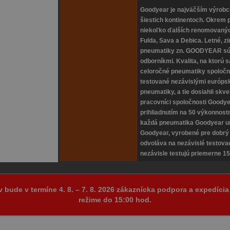
Goodyear je najväčším výrobc
šiestich kontinentoch. Okrem
niekoľko ďalších renomovanýc
Fulda, Sava a Debica. Letné, z
pneumatiky zn. GOODYEAR sú ni
odborníkmi. Kvalita, na ktorú 
celoročné pneumatiky spoločno
testované nezávislými európs
pneumatiky, a tie dosiahli skve
pracovníci spoločnosti Goodye
prihliadnutím na 50 výkonnost
každá pneumatika Goodyear umo
Goodyear, vyrobené pre dobrý
odvoláva na nezávislé testovac
nezávisle testujú priemerne 15
v bude v termíne 4. 8. – 7. 8. 2026 zákaznícka podpora a expedíc
režime do 15:00 hod.