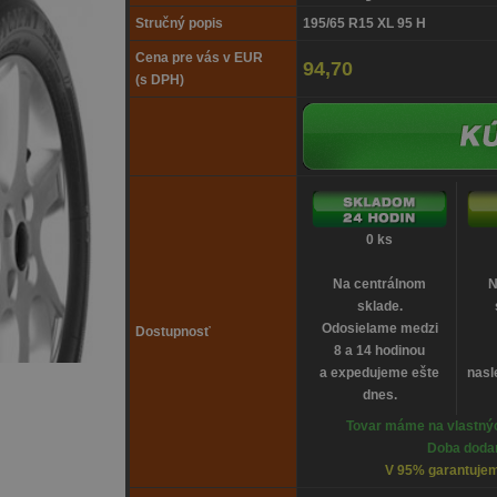
Stručný popis
195/65 R15 XL 95 H
Cena pre vás v EUR
94,70
(s DPH)
0 ks
Na centrálnom
N
sklade.
Odosielame medzi
Dostupnosť
8 a 14 hodinou
a expedujeme ešte
nasl
dnes.
Tovar máme na vlastnýc
Doba dodan
V 95% garantujem