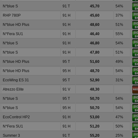
N*blue S
91 T
45,70
54%
RHP 780P
91 H
45,60
37%
N*blue HD Plus
91 H
48,60
51%
N*Fera SU1
91 H
46,40
55%
N*blue S
91 H
46,80
54%
N*blue S
91 H
47,80
51%
N*blue HD Plus
95 T
51,60
49%
N*blue HD Plus
95 H
48,70
54%
EcoWing ES 31
95 T
52,90
31%
Atrezzo Elite
91 V
48,30
N*blue S
95 T
50,70
54%
N*blue S
95 H
50,70
54%
EcoControl HP2
91 H
53,00
47%
N*Fera SU1
91 H
51,20
50%
Summer 3
91 T
55,20
25%