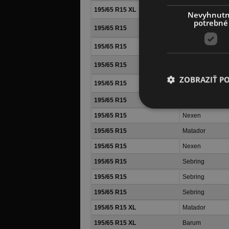
195/65 R15 XL
Barum
Nevyhnut
potrebné
195/65 R15
BFGoodrich
195/65 R15
Continental
195/65 R15
Michelin
ZOBRAZIŤ P
195/65 R15
Continental
195/65 R15
Nexen
195/65 R15
Nexen
195/65 R15
Matador
195/65 R15
Nexen
195/65 R15
Sebring
195/65 R15
Sebring
195/65 R15
Sebring
195/65 R15 XL
Matador
195/65 R15 XL
Barum