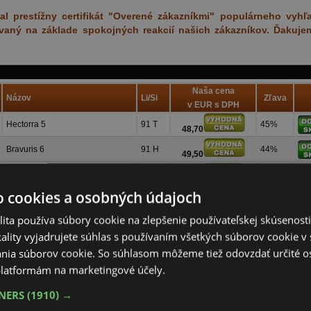
l prestížny certifikát "Overené zákazníkmi" populárneho vyhľ
dávaný na základe spokojných reakcií našich zákazníkov. Ďakuj
Naša cena
Názov
Li/Si
Zľava
v EUR s DPH
Hectorra 5
91 T
45%
48,70
Bravuris 6
91 H
44%
49,50
Hectorra 5
91 V
45%
51,90
o cookies a osobných údajoch
Bravuris 6
91 V
44%
52,50
ita používa súbory cookie na zlepšenie používateľskej skúsenost
UltraContact
91 H
53%
74,00
ality vyjadrujete súhlas s používaním všetkých súborov cookie v 
Wetproof 1
91 H
54%
nia súborov cookie. So súhlasom môžeme tiež odovzdať určité o
52,60
latformám na marketingové účely.
Wetproof 1
91 V
53%
54,70
TNERS
(1910) →
Wetproof 1
95 H
53%
57,80