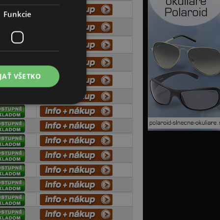
Funkcie
JAŤ VŠETKO