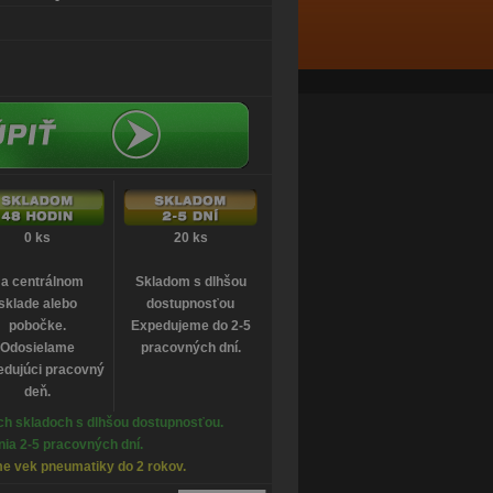
0 ks
20 ks
a centrálnom
Skladom s dlhšou
sklade alebo
dostupnosťou
pobočke.
Expedujeme do 2-5
Odosielame
pracovných dní.
edujúci pracovný
deň.
h skladoch s dlhšou dostupnosťou.
ia 2-5 pracovných dní.
e vek pneumatiky do 2 rokov.