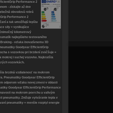
ficientGrip Performance 2
nom - získajte až dve
iebežná obvodová rebrá
tGrip Performance 2
čaní a tak umožňujú lepšiu
ce sily = vynikajúce
 Výnimočný kilometrový
eumatík najlepšieho testovaného
eBraking - vďaka inovatívnemu 3D
pneumatiky Goodyear EfficientGrip
ocha s vozovkou pri brzdení zväčšuje =
a mokrej i suchej vozovke. Najkratšia
krých vozovkách.
tšia brzdná vzdialenosť na mokrom
iva. Pneumatiky Goodyear EfficientGrip
ým odporom vďaka novej zmesi v oblasti
atiky Goodyear EfficientGrip Performance
ľnavosti na mokrom povrchu a valivým
i pneumatiky. Znižuje vytváranie tepla v
ovaní pneumatiky = menšie rozptyl energie