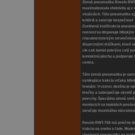
Zimná pneumatika Rovelo RWT-
maximalizovala efektivitu aj 
situáciách. Táto pneumatika s
kritériá a zaisťuje bezpečnosť
Zosilnená konštrukcia pneuma
nosnosťou disponuje hlbokým 
charakteristickým stromčeko
disperznými drážkami, ktoré um
cik-cak lamiel pokrýva celý p
kontaktnú plochu a podporuje 
centra.
Táto zimná pneumatika je nav
vynikajúcu trakciu vďaka hl
hranám. V-vzorec dezénu je opt
brečky a zabezpečuje skvelé p
povrchy. Špeciálna zimná smě
meniacich sa teplotách posúv
zaručuje maximálnu návratnosť
Rovelo RWT-768 má priečne dr
trakciu na snehu a ľade. Moder
vlastnosti pneumatiky na mok