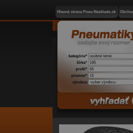
Hlavná strana Pneu-Nasklade.sk
Obcho
kategórie*
šírka*
profil*
priemer*
výrobca