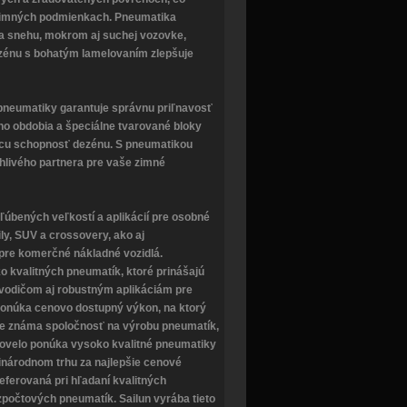
 v zimných podmienkach. Pneumatika
na snehu, mokrom aj suchej vozovke,
ezénu s bohatým lamelovaním zlepšuje
neumatiky garantuje správnu priľnavosť
o obdobia a špeciálne tvarované bloky
cu schopnosť dezénu. S pneumatikou
hlivého partnera pre vaše zimné
ľúbených veľkostí a aplikácií pre osobné
ly, SUV a crossovery, ako aj
pre komerčné nákladné vozidlá.
 kvalitných pneumatík, ktoré prinášajú
odičom aj robustným aplikáciám pre
onúka cenovo dostupný výkon, na ktorý
je známa spoločnosť na výrobu pneumatík,
 Rovelo ponúka vysoko kvalitné pneumatiky
národnom trhu za najlepšie cenové
eferovaná pri hľadaní kvalitných
zpočtových pneumatík. Sailun vyrába tieto