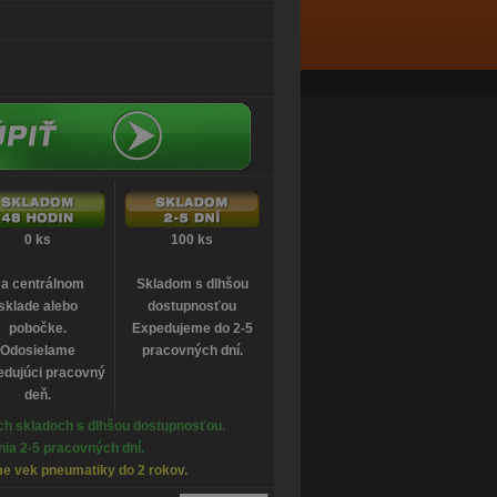
0 ks
100 ks
a centrálnom
Skladom s dlhšou
sklade alebo
dostupnosťou
pobočke.
Expedujeme do 2-5
Odosielame
pracovných dní.
edujúci pracovný
deň.
h skladoch s dlhšou dostupnosťou.
ia 2-5 pracovných dní.
e vek pneumatiky do 2 rokov.