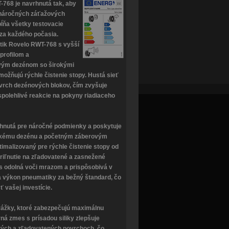
768 je navrhnutá tak, aby
v náročných záťažových
pĺňa všetky testovacie
 za každého počasia.
tik Rovelo RWT-768 s vyšší
profilom a
vým dezénom so širokými
ožňujú rýchle čistenie stopy. Hustá sieť
ovrch dezénových blokov, čím zvyšuje
spolehlivé reakcie na pokyny riadiaceho
rhnutá pre náročné podmienky a poskytuje
bokému dezénu a početným záberovým
imalizovaný pre rýchle čistenie stopy od
riľnutie na zľadovatené a zasnežené
s odolná voči mrazom a prispôsobivá v
a výkon pneumatiky za bežný štandard, čo
 vašej investície.
ážky, ktoré zabezpečujú maximálnu
ná zmes s prísadou siliky zlepšuje
rých a zľadovatených povrchoch, čo