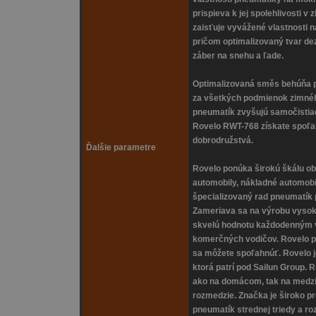
prispieva k jej spolehlivosti
zaisťuje vyvážené vlastnosti 
pričom optimalizovaný tvar d
záber na snehu a ľade.
Optimalizovaná směs behúňa p
za všetkých podmienok zimnéh
pneumatík zvyšujú samočistia
Rovelo RWT-768 získate spoľa
dobrodružstvá.
Ďalšie parametre
Rovelo ponúka širokú škálu ob
automobily, nákladné automobi
špecializovaný rad pneumatík 
Zameriava sa na výrobu vysoko
skvelú hodnotu každodenným v
komerčných vodičov. Rovelo p
sa môžete spoľahnúť. Rovelo 
ktorá patrí pod Sailun Group.
ako na domácom, tak na medzi
rozmedzie. Značka je široko pr
pneumatík strednej triedy a ro