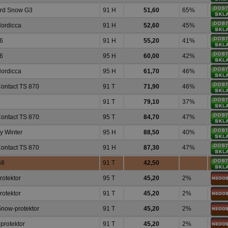
rd Snow G3
91 H
51,60
65%
ordicca
91 H
52,60
45%
 6
91 H
55,20
41%
 6
95 H
60,00
42%
ordicca
95 H
61,70
46%
ontact TS 870
91 T
71,90
46%
91 T
79,10
37%
ontact TS 870
95 T
84,70
47%
y Winter
95 H
88,50
40%
ontact TS 870
91 H
87,30
47%
68
91 T
42,50
otektor
95 T
45,20
2%
otektor
91 T
45,20
2%
now-protektor
91 T
45,20
2%
protektor
91 T
45,20
2%