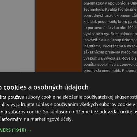
pneumatiky v spolupráci s Qin
Technology. Kvalita týchto pn
popredných značiek pneumatík
značiek pneumatík, ktoré patr
exportované do viac ako 100 k
vyrábané s využitím najmodern
inovácií. Sailun Group úzko s
inštitútmi, univerzitami a vyso
zákazníkom priniesla niečo m
výskumu a vývoja sa Rovelo sn
ponúka spoľahlivú a cenovo do
priemyslu pneumatík. Pneumat
Sailun Co. Ltd. v Číne a majú
predávaným pod značkou Sail
o cookies a osobných údajoch
triedy stredne veľkých pneum
systému, ktorý monitoruje cel
ita používa súbory cookie na zlepšenie používateľskej skúsenost
Technológia používaná pri výr
ality vyjadrujete súhlas s používaním všetkých súborov cookie v 
vyvinutá v spolupráci medzi Sa
nia súborov cookie. So súhlasom môžeme tiež odovzdať určité o
Technology. Táto spolupráca u
latformám na marketingové účely.
výrobný proces pre pneumatik
značkou Sailun.
TNERS
(1910) →