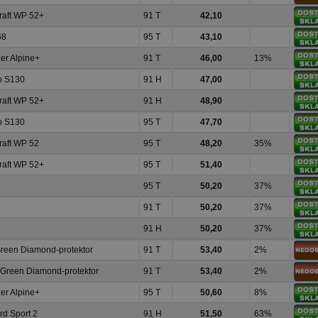
raft WP 52+
91 T
42,10
68
95 T
43,10
zer Alpine+
91 T
46,00
13%
lo S130
91 H
47,00
raft WP 52+
91 H
48,90
lo S130
95 T
47,70
raft WP 52
95 T
48,20
35%
raft WP 52+
95 T
51,40
95 T
50,20
37%
91 T
50,20
37%
91 H
50,20
37%
reen Diamond-protektor
91 T
53,40
2%
 Green Diamond-protektor
91 T
53,40
2%
zer Alpine+
95 T
50,60
8%
d Sport 2
91 H
51,50
63%