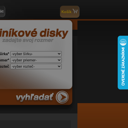
kt
Košík
šírka*
iemer*
rozteč