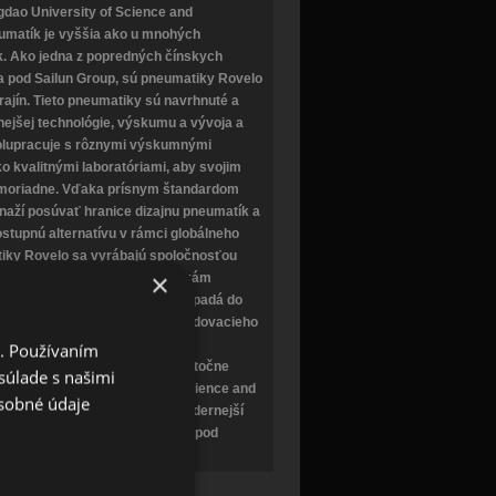
gdao University of Science and
eumatík je vyššia ako u mnohých
. Ako jedna z popredných čínskych
ia pod Sailun Group, sú pneumatiky Rovelo
rajín. Tieto pneumatiky sú navrhnuté a
ejšej technológie, výskumu a vývoja a
polupracuje s rôznymi výskumnými
ko kvalitnými laboratóriami, aby svojim
imoriadne. Vďaka prísnym štandardom
aží posúvať hranice dizajnu pneumatík a
stupnú alternatívu v rámci globálneho
iky Rovelo sa vyrábajú spoločnosťou
×
 vzor dezénu podobný pneumatikám
un. Značka pneumatík Rovelo spadá do
atík a je vyrábaná pomocou sledovacieho
ý proces od výroby po dodanie.
i. Používaním
obe pneumatík Rovelo bola čiastočne
súlade s našimi
ilun a Qingdao University of Science and
sobné údaje
možňuje Sailun využívať najmodernejší
y ako pod značkou Rovelo, tak pod