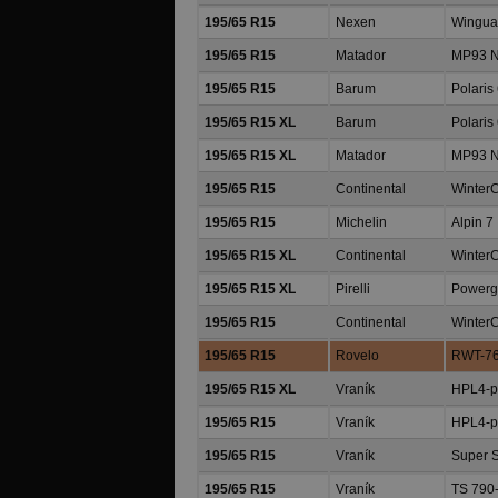
195/65 R15
Nexen
Wingua
195/65 R15
Matador
MP93 N
195/65 R15
Barum
Polaris
195/65 R15 XL
Barum
Polaris
195/65 R15 XL
Matador
MP93 N
195/65 R15
Continental
WinterC
195/65 R15
Michelin
Alpin 7
195/65 R15 XL
Continental
WinterC
195/65 R15 XL
Pirelli
Powerg
195/65 R15
Continental
WinterC
195/65 R15
Rovelo
RWT-7
195/65 R15 XL
Vraník
HPL4-pr
195/65 R15
Vraník
HPL4-pr
195/65 R15
Vraník
Super S
195/65 R15
Vraník
TS 790-