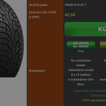
Stručný popis
195/65 R15 91 T
Cena pre vás v EUR
42,50
(s DPH)
0 ks
Na centrálnom
N
sklade.
Odosielame medzi
Dostupnosť
8 a 14 hodinou
a expedujeme ešte
nasl
dnes.
Tovar máme na vlastnýc
Doba dodan
V 95% garantujem