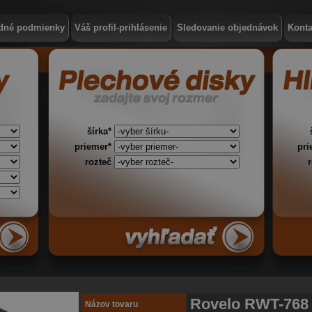
dné podmienky
Váš profil-prihlásenie
Sledovanie objednávok
Konta
šírka*
priemer*
pr
rozteč
Rovelo RWT-768
Názov tovaru